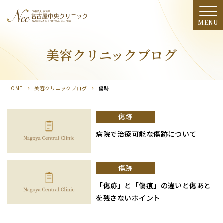
診療案内
美容クリニックブログ
料金表
HOME
美容クリニックブログ
傷跡
施術の流れ
クリニック・ドクター紹介
傷跡
病院で治療可能な傷跡について
アクセス
期間限定
傷跡
「傷跡」と「傷痕」の違いと傷あと
季節のおすすめ
を残さないポイント
モニター募集