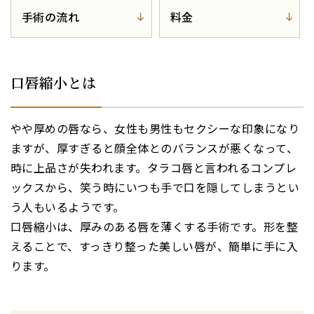
手術の流れ
料金
リクルート
予約
口唇縮小とは
保護者同意書
美容クリニックブログ
やや厚めの唇なら、女性も男性もセクシーな印象になり
ますが、厚すぎると顔全体とのバランスが悪くなって、
時に上品さが失われます。タラコ唇と言われるコンプレ
ックスから、笑う時にいつも手で口を隠してしまうとい
う人もいるようです。
TEL.
口唇縮小は、厚みのある唇を薄くする手術です。形を整
えることで、すっきり整った美しい唇が、簡単に手に入
ります。