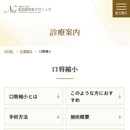
診療案内
診療案内
料金表
HOME
診療案内
口唇縮小
施術の流れ
クリニック・ドクター紹介
口唇縮小
アクセス
このような方におす
期間限定
口唇縮小とは
すめ
季節のおすすめ
手術方法
施術概要
モニター募集